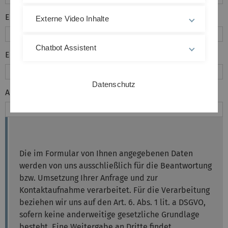
E-Mail-Adresse
*
Externe Video Inhalte
Chatbot Assistent
E-Mail-Wiederholung
*
Datenschutz
Anmerkungen
Die im Formular von Ihnen angegebenen Daten
werden von uns ausschließlich für die Beantwortung
bzw. Umsetzung Ihrer Anfrage und zur
Kontaktaufnahme verarbeitet. Für die Verarbeitung
beziehen wir uns auf den Art. 6. Abs. 1 lit. a DSGVO,
sofern keine anderweitige gesetzliche Grundlage
besteht. Eine Weitergabe an Dritte findet