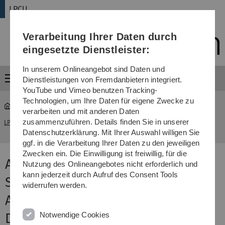
Direkt
Direkt
Direkt
Direkt
Direkt
LPCU
zur
zum
zum
zur
zur
Hauptnavigation
Inhalt
Funktionsmenü
Fußleiste
Suche
Verarbeitung Ihrer Daten durch
(Sprache,
Drucken,
eingesetzte Dienstleister:
Social
Media)
In unserem Onlineangebot sind Daten und
Menü
Dienstleistungen von Fremdanbietern integriert.
YouTube und Vimeo benutzen Tracking-
Technologien, um Ihre Daten für eigene Zwecke zu
verarbeiten und mit anderen Daten
Anmeldung zur Werkstatt Seelische Gesundheit im
zusammenzuführen. Details finden Sie in unserer
LPCU
...
Betrieb
Datenschutzerklärung. Mit Ihrer Auswahl willigen Sie
ggf. in die Verarbeitung Ihrer Daten zu den jeweiligen
Zwecken ein. Die Einwilligung ist freiwillig, für die
Anmeldung zur Werkstatt
Nutzung des Onlineangebotes nicht erforderlich und
kann jederzeit durch Aufruf des Consent Tools
Seelische Gesundheit am
widerrufen werden.
Arbeitsplatz -
Notwendige Cookies
Dilemmakompetenz